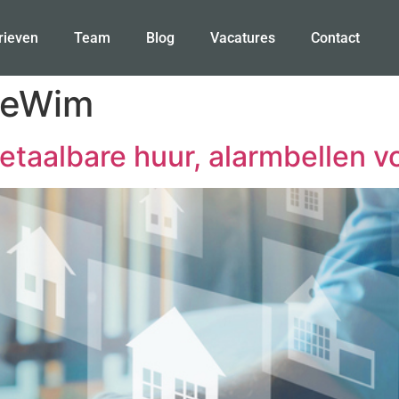
rieven
Team
Blog
Vacatures
Contact
reWim
taalbare huur, alarmbellen v