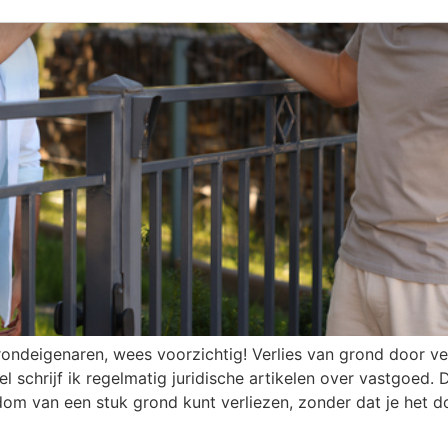
rondeigenaren, wees voorzichtig! Verlies van grond door v
l schrijf ik regelmatig juridische artikelen over vastgoed. 
endom van een stuk grond kunt verliezen, zonder dat je het 