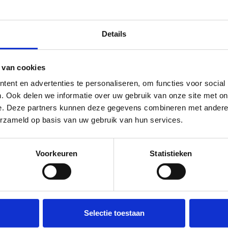
Details
m verliezen door bestanddeelvorming/natrekking? Je eigen
veranciers let op. Als advocaat in Veghel schrijf ik regelma
 van cookies
n van natrekking en bestanddeelvorming. Als een product o
ent en advertenties te personaliseren, om functies voor social
]
. Ook delen we informatie over uw gebruik van onze site met on
d door verjaring. Grondeigena
e. Deze partners kunnen deze gegevens combineren met andere i
erzameld op basis van uw gebruik van hun services.
Voorkeuren
Statistieken
Selectie toestaan