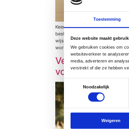
Toestemming
Keer terug naar blog Je eigendo
bestanddeelvorming/natrekking? Le
Deze website maakt gebruik
wijs ik jullie graag op de gevare
We gebruiken cookies om cont
wordt, loop je het risico dat je […
websiteverkeer te analyseren
Verlies van gron
media, adverteren en analys
verstrekt of die ze hebben v
voorzichtig!
Toestemmingsselectie
Noodzakelijk
Weigeren