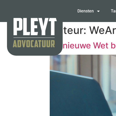
Diensten
Ta
Auteur:
WeA
De nieuwe Wet be