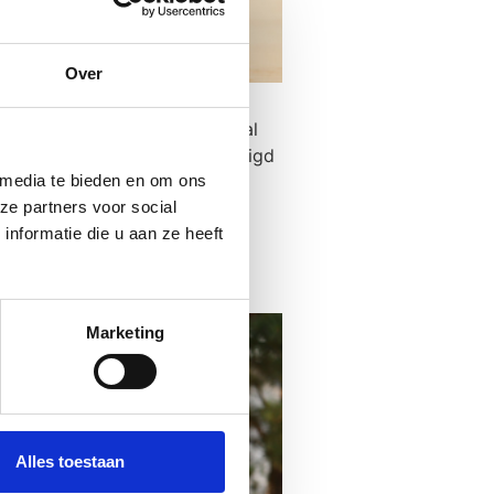
Over
dom verliezen door
tig juridische stukjes. Ditmaal
p of in een andere zaak bevestigd
 media te bieden en om ons
ze partners voor social
ren, wees
nformatie die u aan ze heeft
Marketing
Alles toestaan